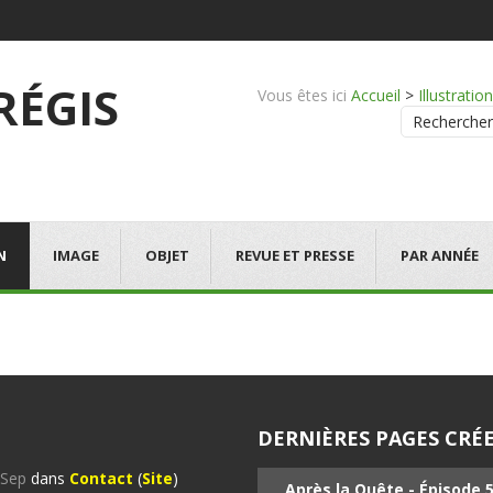
 RÉGIS
Vous êtes ici
Accueil
>
Illustration
Rechercher
N
IMAGE
OBJET
REVUE ET PRESSE
PAR ANNÉE
DERNIÈRES PAGES CRÉE
%Sep
dans
Contact
(
Site
)
Après la Quête - Épisode 