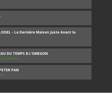
4
ISEL - La Dernière Maison Juste Avant la
SEAU DU TEMPS 8 L'OMEGON
ms Scénarios
 PETER PAN
les