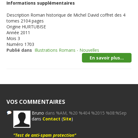
Informations supplémentaires
Description
Roman historique de Michel David coffret des 4
tomes 2104 pages
Origine
HURTUBISE
Année
2011
Mois
3
Numéro
1703
Publié dans
Illustrations Romans - Nouvelles
En savoir plus...
VOS COMMENTAIRES
Bruno
dans %AM, %20 %404 %2015 %08:%Sep
dans
Contact
(
Site
)
"Test de anti-spam protection"