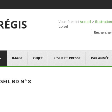
 RÉGIS
Vous êtes ici
Accueil
>
Illustration
Loisel
Rechercher
N
IMAGE
OBJET
REVUE ET PRESSE
PAR ANNÉE
EIL BD N° 8