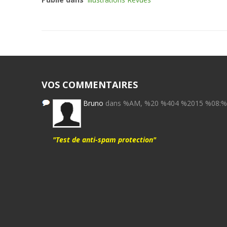
VOS COMMENTAIRES
Bruno
dans %AM, %20 %404 %2015 %08:
"Test de anti-spam protection"