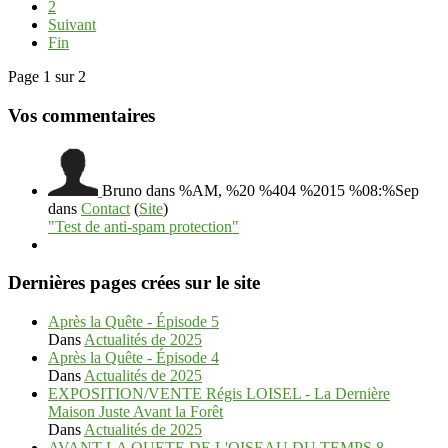
2
Suivant
Fin
Page 1 sur 2
Vos commentaires
Bruno
dans %AM, %20 %404 %2015 %08:%Sep
dans
Contact
(
Site
)
"Test de anti-spam protection"
Dernières pages crées sur le site
Après la Quête - Épisode 5
Dans
Actualités de 2025
Après la Quête - Épisode 4
Dans
Actualités de 2025
EXPOSITION/VENTE Régis LOISEL - La Dernière
Maison Juste Avant la Forêt
Dans
Actualités de 2025
AVANT LA QUETE DE L'OISEAU DU TEMPS 8