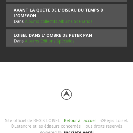
AVANT LA QUETE DE L'OISEAU DU TEMPS 8
L'OMEGON
Dans
Albums collectifs Albums Scénarios
LOISEL DANS L' OMBRE DE PETER PAN
Dans
Albums Editions Spéciales
Site officiel de REGIS LOISEL -
Retour à l'accueil
- ©Régis Loisel,
©Letendre et les éditeurs concernés. Tous droits réservés
Powered by
Facciate verdi