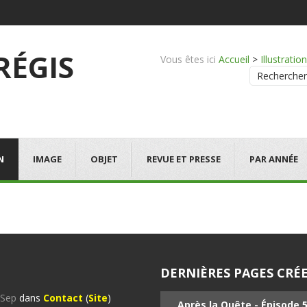
 RÉGIS
Vous êtes ici
Accueil
>
Illustration
Rechercher
N
IMAGE
OBJET
REVUE ET PRESSE
PAR ANNÉE
DERNIÈRES PAGES CRÉE
%Sep
dans
Contact
(
Site
)
Après la Quête - Épisode 