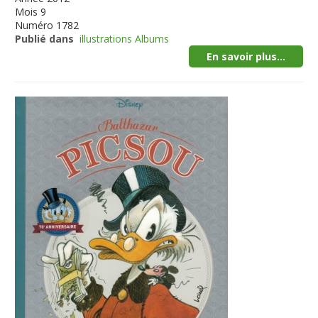
Mois
9
Numéro
1782
Publié dans
illustrations Albums
En savoir plus...