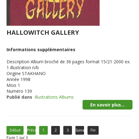
HALLOWITCH GALLERY
Informations supplémentaires
Description
Album broché de 36 pages format 15/21 2000 ex.
1 illustration n/b
Origine
STAKHANO
Année
1998
Mois
1
Numéro
139
Publié dans
illustrations Albums
En savoir plus...
Début
Précédent
1
2
3
Suivant
Fin
Page 1 sur 3