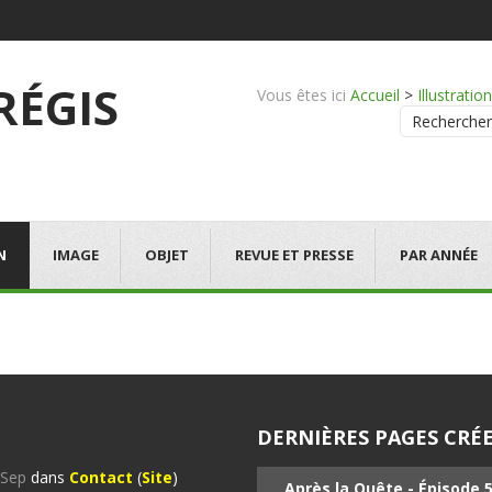
 RÉGIS
Vous êtes ici
Accueil
>
Illustration
Rechercher
N
IMAGE
OBJET
REVUE ET PRESSE
PAR ANNÉE
DERNIÈRES PAGES CRÉE
%Sep
dans
Contact
(
Site
)
Après la Quête - Épisode 