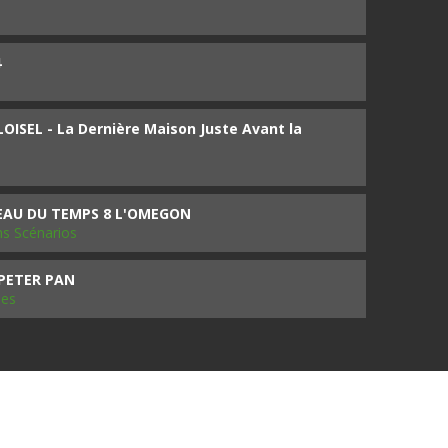
4
ISEL - La Dernière Maison Juste Avant la
SEAU DU TEMPS 8 L'OMEGON
ms Scénarios
 PETER PAN
les