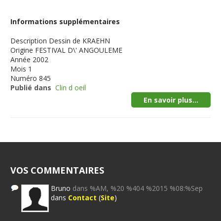
Informations supplémentaires
Description
Dessin de KRAEHN
Origine
FESTIVAL D\' ANGOULEME
Année
2002
Mois
1
Numéro
845
Publié dans
Clin d oeil
En savoir plus...
VOS COMMENTAIRES
Bruno
dans %AM, %20 %404 %2015 %08:%Sep
dans
Contact
(
Site
)