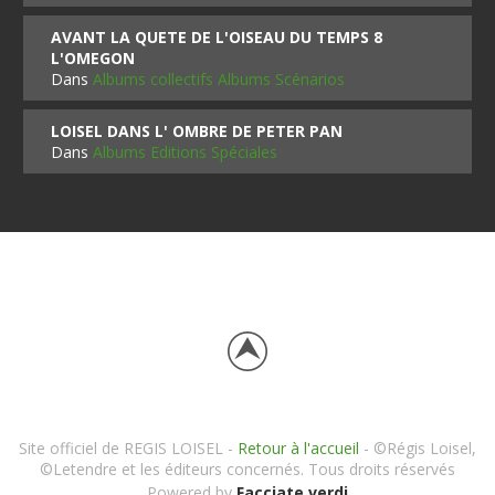
AVANT LA QUETE DE L'OISEAU DU TEMPS 8
L'OMEGON
Dans
Albums collectifs Albums Scénarios
LOISEL DANS L' OMBRE DE PETER PAN
Dans
Albums Editions Spéciales
Site officiel de REGIS LOISEL -
Retour à l'accueil
- ©Régis Loisel,
©Letendre et les éditeurs concernés. Tous droits réservés
Powered by
Facciate verdi