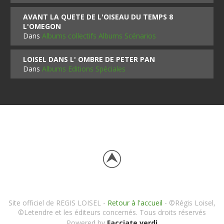
AVANT LA QUETE DE L'OISEAU DU TEMPS 8
L'OMEGON
Dans
Albums collectifs Albums Scénarios
LOISEL DANS L' OMBRE DE PETER PAN
Dans
Albums Editions Spéciales
Site officiel de REGIS LOISEL -
Retour à l'accueil
- ©Régis Loisel,
©Letendre et les éditeurs concernés. Tous droits réservés
Powered by
Facciate verdi