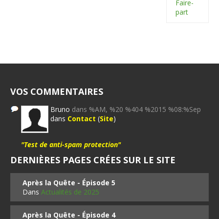
Faire-
part
VOS COMMENTAIRES
Bruno
dans %AM, %20 %404 %2015 %08:%Sep
dans
Contact
(
Site
)
"Test de anti-spam protection"
DERNIÈRES PAGES CRÉES SUR LE SITE
Après la Quête - Épisode 5
Dans
Actualités de 2025
Après la Quête - Épisode 4