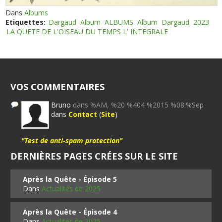
Dans
Albums
Etiquettes:
Dargaud
Album
ALBUMS
Album
Dargaud
2023
LA QUETE DE L'OISEAU DU TEMPS L' INTEGRALE
VOS COMMENTAIRES
Bruno
dans %AM, %20 %404 %2015 %08:%Sep
dans
Contact
(
Site
)
"Test de anti-spam protection"
DERNIÈRES PAGES CRÉES SUR LE SITE
Après la Quête - Épisode 5
Dans
Actualités de 2025
Après la Quête - Épisode 4
Dans
Actualités de 2025