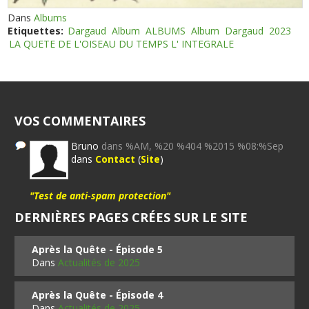
Dans
Albums
Etiquettes:
Dargaud
Album
ALBUMS
Album
Dargaud
2023
LA QUETE DE L'OISEAU DU TEMPS L' INTEGRALE
VOS COMMENTAIRES
Bruno
dans %AM, %20 %404 %2015 %08:%Sep
dans
Contact
(
Site
)
"Test de anti-spam protection"
DERNIÈRES PAGES CRÉES SUR LE SITE
Après la Quête - Épisode 5
Dans
Actualités de 2025
Après la Quête - Épisode 4
Dans
Actualités de 2025