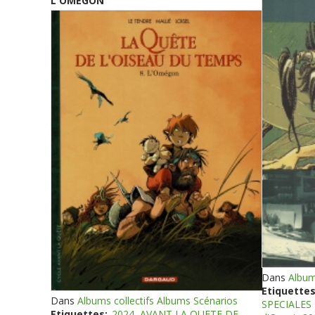
L'OMEGON
Dans
Album
Etiquettes
Dans
Albums collectifs Albums Scénarios
SPECIALES
Etiquettes:
2024
AVANT LA QUETE DE