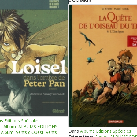
L'OMEGON
s Editions Spéciales
:
Album
ALBUMS EDITIONS
Dans
Albums Editions Spéciales
Album
Vents d'Ouest
Vents
Etiquettes:
Album
ALBUMS EDI