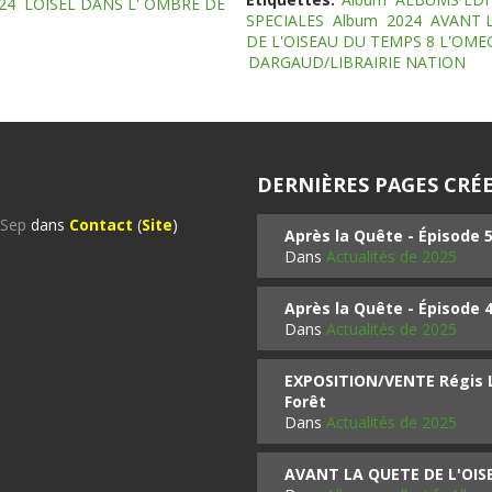
24
LOISEL DANS L' OMBRE DE
SPECIALES
Album
2024
AVANT 
DE L'OISEAU DU TEMPS 8 L'OM
DARGAUD/LIBRAIRIE NATION
DERNIÈRES PAGES CRÉE
%Sep
dans
Contact
(
Site
)
Après la Quête - Épisode 
Dans
Actualités de 2025
Après la Quête - Épisode 
Dans
Actualités de 2025
EXPOSITION/VENTE Régis LO
Forêt
Dans
Actualités de 2025
AVANT LA QUETE DE L'OI