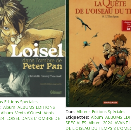
s Editions Spéciales
:
Album
ALBUMS EDITIONS
Dans
Albums Editions Spéciales
Album
Vents d'Ouest
Vents
Etiquettes:
Album
ALBUMS EDI
24
LOISEL DANS L' OMBRE DE
SPECIALES
Album
2024
AVANT 
DE L'OISEAU DU TEMPS 8 L'OM