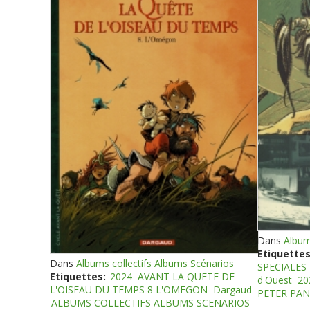
Dans
Album
Etiquettes
Dans
Albums collectifs Albums Scénarios
SPECIALES
Etiquettes:
2024
AVANT LA QUETE DE
d'Ouest
20
L'OISEAU DU TEMPS 8 L'OMEGON
Dargaud
PETER PAN
ALBUMS COLLECTIFS ALBUMS SCENARIOS