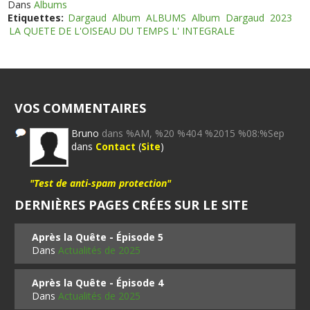
Dans
Albums
Etiquettes:
Dargaud
Album
ALBUMS
Album
Dargaud
2023
LA QUETE DE L'OISEAU DU TEMPS L' INTEGRALE
VOS COMMENTAIRES
Bruno
dans %AM, %20 %404 %2015 %08:%Sep
dans
Contact
(
Site
)
"Test de anti-spam protection"
DERNIÈRES PAGES CRÉES SUR LE SITE
Après la Quête - Épisode 5
Dans
Actualités de 2025
Après la Quête - Épisode 4
Dans
Actualités de 2025