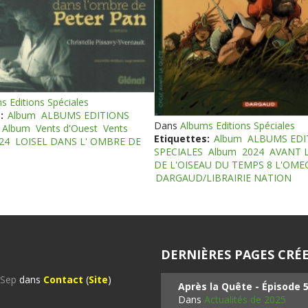
s Editions Spéciales
:
Album
ALBUMS EDITIONS
Dans
Albums Editions Spéciales
Album
Vents d'Ouest
Vents
Etiquettes:
Album
ALBUMS EDI
24
LOISEL DANS L' OMBRE DE
SPECIALES
Album
2024
AVANT 
DE L'OISEAU DU TEMPS 8 L'OM
DARGAUD/LIBRAIRIE NATION
DERNIÈRES PAGES CRÉE
%Sep
dans
Contact
(
Site
)
Après la Quête - Épisode 
Dans
Actualités de 2025