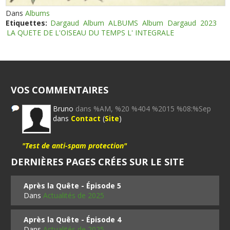
Dans
Albums
Etiquettes:
Dargaud
Album
ALBUMS
Album
Dargaud
2023
LA QUETE DE L'OISEAU DU TEMPS L' INTEGRALE
VOS COMMENTAIRES
Bruno
dans %AM, %20 %404 %2015 %08:%Sep
dans
Contact
(
Site
)
"Test de anti-spam protection"
DERNIÈRES PAGES CRÉES SUR LE SITE
Après la Quête - Épisode 5
Dans
Actualités de 2025
Après la Quête - Épisode 4
Dans
Actualités de 2025