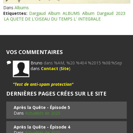
Dans
Albums
Etiquettes:
Dargaud
Album
ALBUMS
Album
Dargaud
2023
LA QUETE DE L'OISEAU DU TEMPS L' INTEGRALE
VOS COMMENTAIRES
Bruno
dans %AM, %20 %404 %2015 %08:%Sep
dans
Contact
(
Site
)
"Test de anti-spam protection"
DERNIÈRES PAGES CRÉES SUR LE SITE
Après la Quête - Épisode 5
Dans
Actualités de 2025
Après la Quête - Épisode 4
Dans
Actualités de 2025