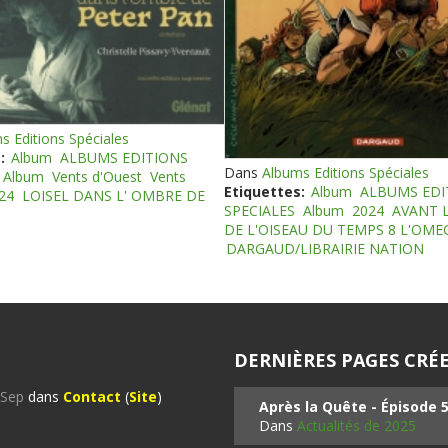
s Editions Spéciales
:
Album
ALBUMS EDITIONS
Dans
Albums Editions Spéciales
Album
Vents d'Ouest
Vents
Etiquettes:
Album
ALBUMS EDI
24
LOISEL DANS L' OMBRE DE
SPECIALES
Album
2024
AVANT 
DE L'OISEAU DU TEMPS 8 L'OM
DARGAUD/LIBRAIRIE NATION
DERNIÈRES PAGES CRÉE
%Sep
dans
Contact
(
Site
)
Après la Quête - Épisode 
Dans
Actualités de 2025