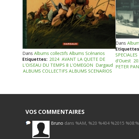
Dans
Album
Etiquettes
Dans
Albums collectifs Albums Scénarios
SPECIALES
Etiquettes:
2024
AVANT LA QUETE DE
d'Ouest
20
L'OISEAU DU TEMPS 8 L'OMEGON
Dargaud
PETER PAN
ALBUMS COLLECTIFS ALBUMS SCENARIOS
VOS COMMENTAIRES
Bruno
dans %AM, %20 %404 %2015 %08: