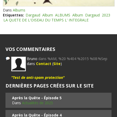
Dans
Albums
Etiquettes:
Dargaud
Album
ALBUMS
Album
Dargaud
2023
LA QUETE DE L'OISEAU DU TEMPS L' INTEGRALE
VOS COMMENTAIRES
Bruno
dans %AM, %20 %404 %2015 %08:%Sep
dans
Contact
(
Site
)
"Test de anti-spam protection"
DERNIÈRES PAGES CRÉES SUR LE SITE
Après la Quête - Épisode 5
Dans
Actualités de 2025
Après la Quête - Épisode 4