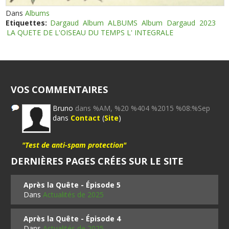
Dans
Albums
Etiquettes:
Dargaud
Album
ALBUMS
Album
Dargaud
2023
LA QUETE DE L'OISEAU DU TEMPS L' INTEGRALE
VOS COMMENTAIRES
Bruno
dans %AM, %20 %404 %2015 %08:%Sep
dans
Contact
(
Site
)
"Test de anti-spam protection"
DERNIÈRES PAGES CRÉES SUR LE SITE
Après la Quête - Épisode 5
Dans
Actualités de 2025
Après la Quête - Épisode 4
Dans
Actualités de 2025