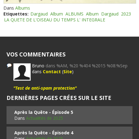
Dans
Albums
Etiquettes:
Dargaud
Album
ALBUMS
Album
Dargaud
2023
LA QUETE DE L'OISEAU DU TEMPS L' INTEGRALE
VOS COMMENTAIRES
Bruno
dans %AM, %20 %404 %2015 %08:%Sep
dans
Contact
(
Site
)
"Test de anti-spam protection"
DERNIÈRES PAGES CRÉES SUR LE SITE
Après la Quête - Épisode 5
Dans
Actualités de 2025
Après la Quête - Épisode 4
Dans
Actualités de 2025