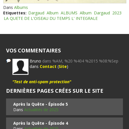
Dans
Albums
Etiquettes:
Dargaud
Album
ALBUMS
Album
Dargaud
2023
LA QUETE DE L'OISEAU DU TEMPS L' INTEGRALE
VOS COMMENTAIRES
Bruno
dans %AM, %20 %404 %2015 %08:%Sep
dans
Contact
(
Site
)
"Test de anti-spam protection"
DERNIÈRES PAGES CRÉES SUR LE SITE
Après la Quête - Épisode 5
Dans
Actualités de 2025
Après la Quête - Épisode 4
Dans
Actualités de 2025