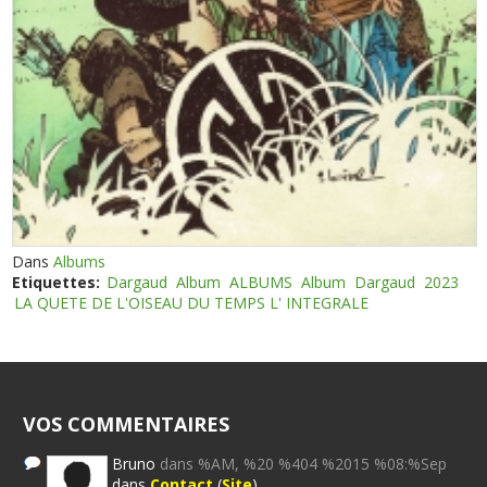
Dans
Albums
Etiquettes:
Dargaud
Album
ALBUMS
Album
Dargaud
2023
LA QUETE DE L'OISEAU DU TEMPS L' INTEGRALE
VOS COMMENTAIRES
Bruno
dans %AM, %20 %404 %2015 %08:%Sep
dans
Contact
(
Site
)