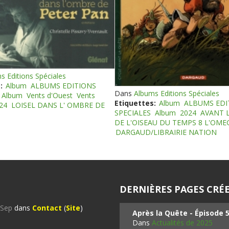
s Editions Spéciales
:
Album
ALBUMS EDITIONS
Dans
Albums Editions Spéciales
Album
Vents d'Ouest
Vents
Etiquettes:
Album
ALBUMS EDI
24
LOISEL DANS L' OMBRE DE
SPECIALES
Album
2024
AVANT 
DE L'OISEAU DU TEMPS 8 L'OM
DARGAUD/LIBRAIRIE NATION
DERNIÈRES PAGES CRÉE
%Sep
dans
Contact
(
Site
)
Après la Quête - Épisode 
Dans
Actualités de 2025