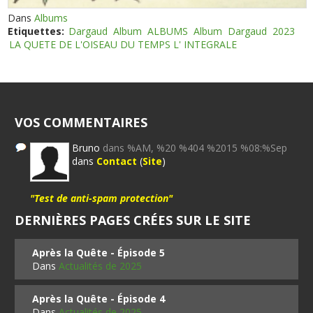
Dans
Albums
Etiquettes:
Dargaud
Album
ALBUMS
Album
Dargaud
2023
LA QUETE DE L'OISEAU DU TEMPS L' INTEGRALE
VOS COMMENTAIRES
Bruno
dans %AM, %20 %404 %2015 %08:%Sep
dans
Contact
(
Site
)
"Test de anti-spam protection"
DERNIÈRES PAGES CRÉES SUR LE SITE
Après la Quête - Épisode 5
Dans
Actualités de 2025
Après la Quête - Épisode 4
Dans
Actualités de 2025