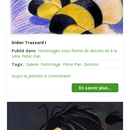
Didier Trassard I
Publié dans
Hommages sous forme de dessins lié à la
série Peter Pan
Tags:
Galerie
hommage
Peter Pan
Dessins
Soyez le premier à commenter!
En savoir plus...