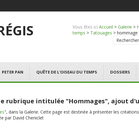
 RÉGIS
Vous êtes ici
Accueil
>
Galerie
>
temps
>
Tatouages
>
hommage - 
Rechercher
PETER PAN
QUÊTE DE L'OISEAU DU TEMPS
DOSSIERS
lle rubrique intitulée "Hommages", ajout d'
es
", dans la Galerie. Cette page est destinée à présenter les créations
ée par David Cheniclet