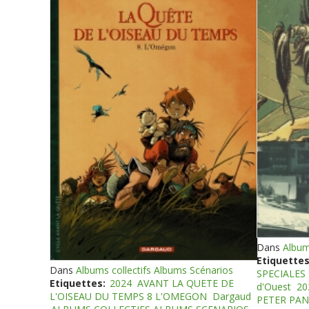
Dans
Album
Etiquettes
Dans
Albums collectifs Albums Scénarios
SPECIALES
Etiquettes:
2024
AVANT LA QUETE DE
d'Ouest
20
L'OISEAU DU TEMPS 8 L'OMEGON
Dargaud
PETER PAN