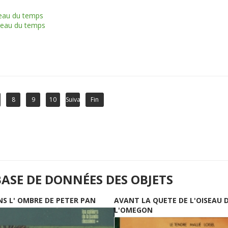
seau du temps
iseau du temps
8
9
10
Suivant
Fin
BASE DE DONNÉES DES OBJETS
NS L' OMBRE DE PETER PAN
AVANT LA QUETE DE L'OISEAU 
L'OMEGON