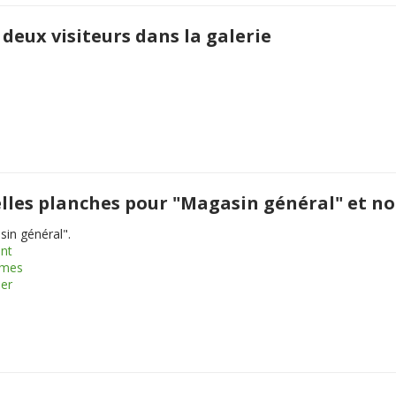
deux visiteurs dans la galerie
uvelles planches pour "Magasin général" e
sin général".
ant
omes
er