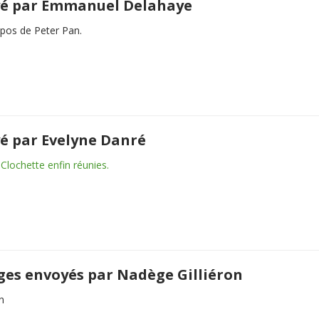
yé par Emmanuel Delahaye
pos de Peter Pan.
é par Evelyne Danré
 Clochette enfin réunies.
ges envoyés par Nadège Gilliéron
n