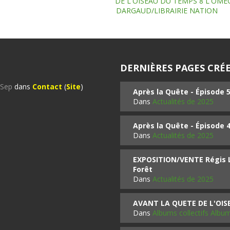
DE L'OISEAU DU TEMPS 8 L'OM
DARGAUD/LIBRAIRIE NATION
DERNIÈRES PAGES CRÉE
%Sep
dans
Contact
(
Site
)
Après la Quête - Épisode 
Dans
Actualités de 2025
Après la Quête - Épisode 
Dans
Actualités de 2025
EXPOSITION/VENTE Régis LO
Forêt
Dans
Actualités de 2025
AVANT LA QUETE DE L'OI
Dans
Albums collectifs Albu