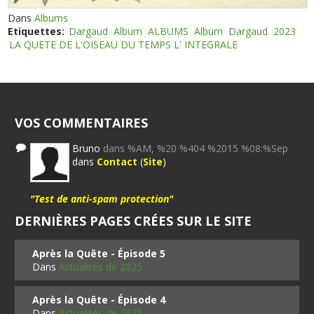
Dans
Albums
Etiquettes:
Dargaud
Album
ALBUMS
Album
Dargaud
2023
LA QUETE DE L'OISEAU DU TEMPS L' INTEGRALE
VOS COMMENTAIRES
Bruno
dans %AM, %20 %404 %2015 %08:%Sep
dans
Contact
(
Site
)
"Test de anti-spam protection"
DERNIÈRES PAGES CRÉES SUR LE SITE
Après la Quête - Épisode 5
Dans
Actualités de 2025
Après la Quête - Épisode 4
Dans
Actualités de 2025