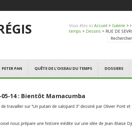
 RÉGIS
Vous êtes ici
Accueil
>
Galerie
>
temps
>
Dessins
>
RUE DE SEVRES 
Rechercher
PETER PAN
QUÊTE DE L'OISEAU DU TEMPS
DOSSIERS
-05-14 : Bientôt Mamacumba
 de travailler sur ‘’Un putain de salopard 3’’ dessiné par Olivier Pont et
oisel nous prépare une histoire inédite sur une idée de Jean-Blaise Dj