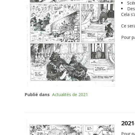
Scén
Des
Cela s’
Ce ser
Pour pa
Publié dans
Actualités de 2021
2021
Pour p