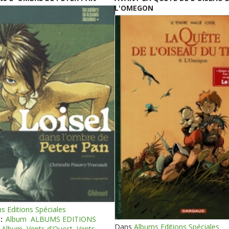
L'OMEGON
s Editions Spéciales
:
Album
ALBUMS EDITIONS
Dans
Albums Editions Spéciales
Album
Vents d'Ouest
Vents