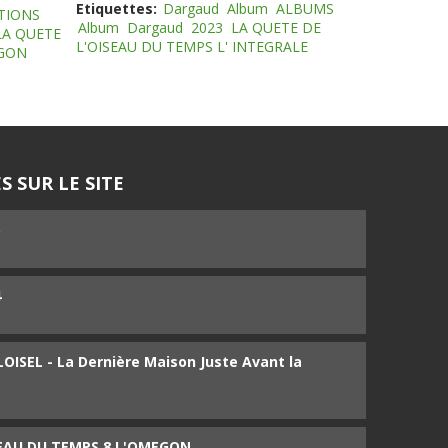
Etiquettes:
Dargaud
Album
ALBUMS
TIONS
Album
Dargaud
2023
LA QUETE DE
LA QUETE
L'OISEAU DU TEMPS L' INTEGRALE
EGON
S SUR LE SITE
5
4
ISEL - La Dernière Maison Juste Avant la
SEAU DU TEMPS 8 L'OMEGON