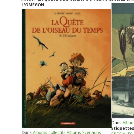
L'OMEGON
Dans
Album
Etiquettes
Dans
Albums collectifs Albums Scénarios
SPECIALES