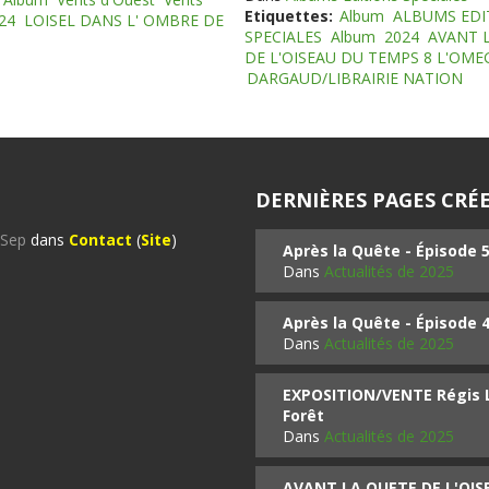
Etiquettes:
Album
ALBUMS EDI
24
LOISEL DANS L' OMBRE DE
SPECIALES
Album
2024
AVANT 
DE L'OISEAU DU TEMPS 8 L'OM
DARGAUD/LIBRAIRIE NATION
DERNIÈRES PAGES CRÉE
%Sep
dans
Contact
(
Site
)
Après la Quête - Épisode 
Dans
Actualités de 2025
Après la Quête - Épisode 
Dans
Actualités de 2025
EXPOSITION/VENTE Régis LO
Forêt
Dans
Actualités de 2025
AVANT LA QUETE DE L'OI