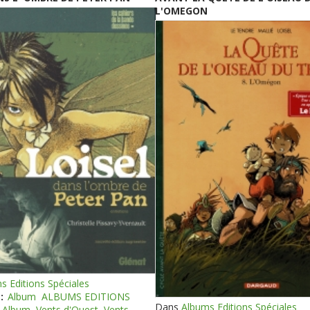
L'OMEGON
s Editions Spéciales
:
Album
ALBUMS EDITIONS
Dans
Albums Editions Spéciales
Album
Vents d'Ouest
Vents