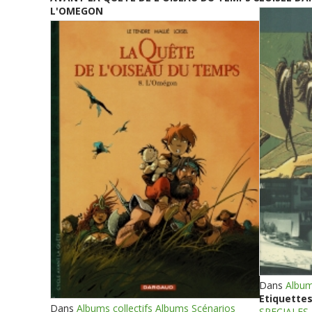
L'OMEGON
Dans
Album
Etiquettes
Dans
Albums collectifs Albums Scénarios
SPECIALES