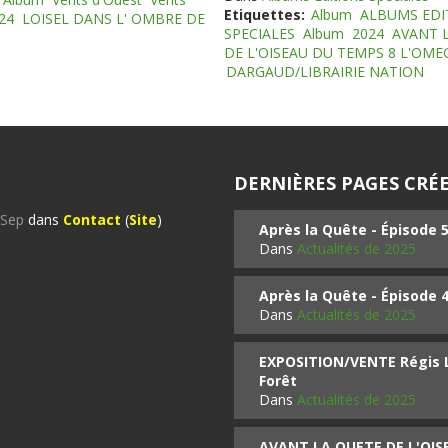
Etiquettes:
Album
ALBUMS EDI
24
LOISEL DANS L' OMBRE DE
SPECIALES
Album
2024
AVANT 
DE L'OISEAU DU TEMPS 8 L'OM
DARGAUD/LIBRAIRIE NATION
DERNIÈRES PAGES CRÉE
%Sep
dans
Contact
(
Site
)
Après la Quête - Épisode 
Dans
Actualités de 2025
Après la Quête - Épisode 
Dans
Actualités de 2025
EXPOSITION/VENTE Régis LO
Forêt
Dans
Actualités de 2025
AVANT LA QUETE DE L'OI