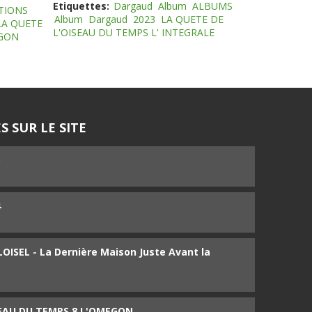
Etiquettes:
Dargaud
Album
ALBUMS
TIONS
Album
Dargaud
2023
LA QUETE DE
LA QUETE
L'OISEAU DU TEMPS L' INTEGRALE
EGON
S SUR LE SITE
5
4
ISEL - La Dernière Maison Juste Avant la
SEAU DU TEMPS 8 L'OMEGON