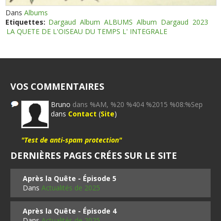
Dans
Albums
Etiquettes:
Dargaud
Album
ALBUMS
Album
Dargaud
2023
LA QUETE DE L'OISEAU DU TEMPS L' INTEGRALE
VOS COMMENTAIRES
Bruno
dans %AM, %20 %404 %2015 %08:%Sep
dans
Contact
(
Site
)
"Test de anti-spam protection"
DERNIÈRES PAGES CRÉES SUR LE SITE
Après la Quête - Épisode 5
Dans
Actualités de 2025
Après la Quête - Épisode 4
Dans
Actualités de 2025