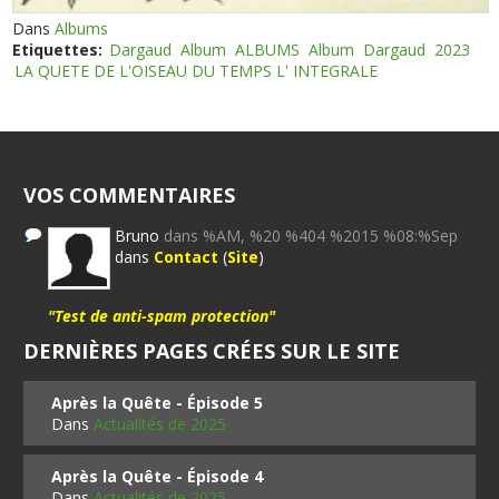
Dans
Albums
Etiquettes:
Dargaud
Album
ALBUMS
Album
Dargaud
2023
LA QUETE DE L'OISEAU DU TEMPS L' INTEGRALE
VOS COMMENTAIRES
Bruno
dans %AM, %20 %404 %2015 %08:%Sep
dans
Contact
(
Site
)
"Test de anti-spam protection"
DERNIÈRES PAGES CRÉES SUR LE SITE
Après la Quête - Épisode 5
Dans
Actualités de 2025
Après la Quête - Épisode 4
Dans
Actualités de 2025