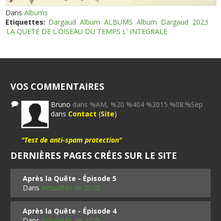
Dans
Albums
Etiquettes:
Dargaud
Album
ALBUMS
Album
Dargaud
2023
LA QUETE DE L'OISEAU DU TEMPS L' INTEGRALE
VOS COMMENTAIRES
Bruno
dans %AM, %20 %404 %2015 %08:%Sep
dans
Contact
(
Site
)
"Test de anti-spam protection"
DERNIÈRES PAGES CRÉES SUR LE SITE
Après la Quête - Épisode 5
Dans
Actualités de 2025
Après la Quête - Épisode 4
Dans
Actualités de 2025