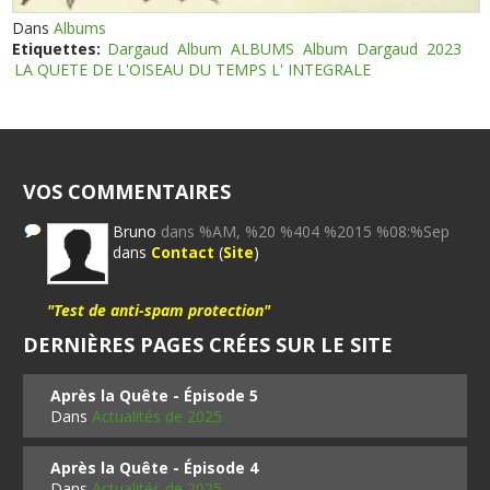
Dans
Albums
Etiquettes:
Dargaud
Album
ALBUMS
Album
Dargaud
2023
LA QUETE DE L'OISEAU DU TEMPS L' INTEGRALE
VOS COMMENTAIRES
Bruno
dans %AM, %20 %404 %2015 %08:%Sep
dans
Contact
(
Site
)
"Test de anti-spam protection"
DERNIÈRES PAGES CRÉES SUR LE SITE
Après la Quête - Épisode 5
Dans
Actualités de 2025
Après la Quête - Épisode 4
Dans
Actualités de 2025