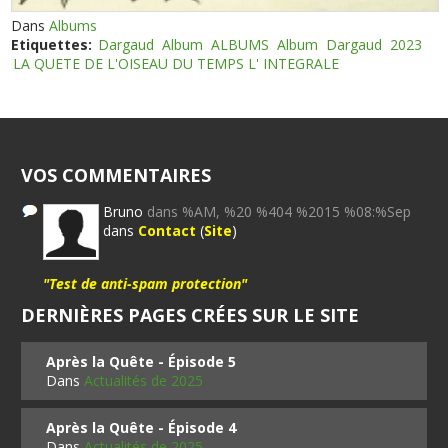
Dans
Albums
Etiquettes:
Dargaud
Album
ALBUMS
Album
Dargaud
2023
LA QUETE DE L'OISEAU DU TEMPS L' INTEGRALE
VOS COMMENTAIRES
Bruno
dans %AM, %20 %404 %2015 %08:%Sep
dans
Contact
(
Site
)
"Test de anti-spam protection"
DERNIÈRES PAGES CRÉES SUR LE SITE
Après la Quête - Épisode 5
Dans
Actualités de 2025
Après la Quête - Épisode 4
Dans
Actualités de 2025