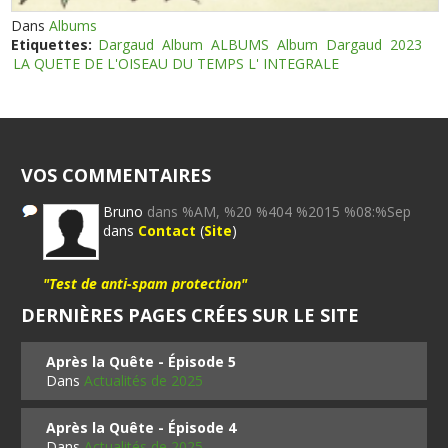
Dans
Albums
Etiquettes:
Dargaud
Album
ALBUMS
Album
Dargaud
2023
LA QUETE DE L'OISEAU DU TEMPS L' INTEGRALE
VOS COMMENTAIRES
Bruno
dans %AM, %20 %404 %2015 %08:%Sep
dans
Contact
(
Site
)
"Test de anti-spam protection"
DERNIÈRES PAGES CRÉES SUR LE SITE
Après la Quête - Épisode 5
Dans
Actualités de 2025
Après la Quête - Épisode 4
Dans
Actualités de 2025