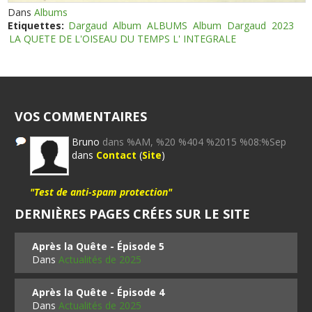
Dans
Albums
Etiquettes:
Dargaud
Album
ALBUMS
Album
Dargaud
2023
LA QUETE DE L'OISEAU DU TEMPS L' INTEGRALE
VOS COMMENTAIRES
Bruno
dans %AM, %20 %404 %2015 %08:%Sep
dans
Contact
(
Site
)
"Test de anti-spam protection"
DERNIÈRES PAGES CRÉES SUR LE SITE
Après la Quête - Épisode 5
Dans
Actualités de 2025
Après la Quête - Épisode 4
Dans
Actualités de 2025