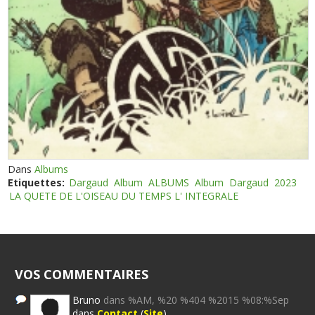
Dans
Albums
Etiquettes:
Dargaud
Album
ALBUMS
Album
Dargaud
2023
LA QUETE DE L'OISEAU DU TEMPS L' INTEGRALE
VOS COMMENTAIRES
Bruno
dans %AM, %20 %404 %2015 %08:%Sep
dans
Contact
(
Site
)