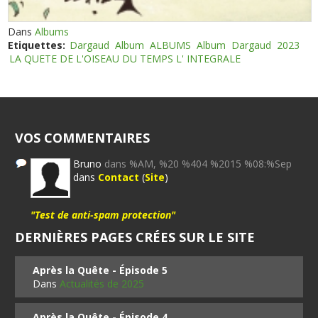
Dans
Albums
Etiquettes:
Dargaud
Album
ALBUMS
Album
Dargaud
2023
LA QUETE DE L'OISEAU DU TEMPS L' INTEGRALE
VOS COMMENTAIRES
Bruno
dans %AM, %20 %404 %2015 %08:%Sep
dans
Contact
(
Site
)
"Test de anti-spam protection"
DERNIÈRES PAGES CRÉES SUR LE SITE
Après la Quête - Épisode 5
Dans
Actualités de 2025
Après la Quête - Épisode 4