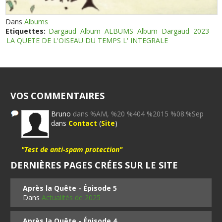
Dans
Albums
Etiquettes:
Dargaud
Album
ALBUMS
Album
Dargaud
2023
LA QUETE DE L'OISEAU DU TEMPS L' INTEGRALE
VOS COMMENTAIRES
Bruno
dans %AM, %20 %404 %2015 %08:%Sep
dans
Contact
(
Site
)
"Test de anti-spam protection"
DERNIÈRES PAGES CRÉES SUR LE SITE
Après la Quête - Épisode 5
Dans
Actualités de 2025
Après la Quête - Épisode 4