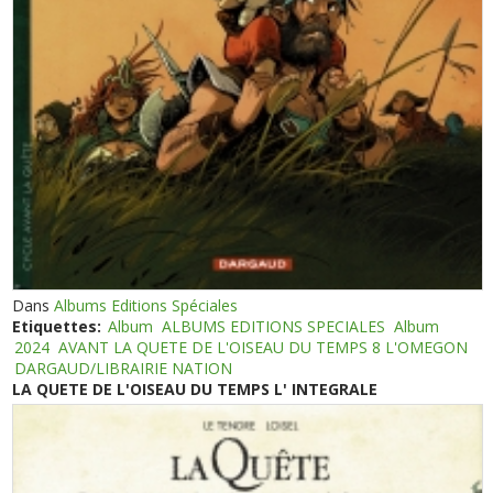
Dans
Albums Editions Spéciales
Etiquettes:
Album
ALBUMS EDITIONS SPECIALES
Album
2024
AVANT LA QUETE DE L'OISEAU DU TEMPS 8 L'OMEGON
DARGAUD/LIBRAIRIE NATION
LA QUETE DE L'OISEAU DU TEMPS L' INTEGRALE