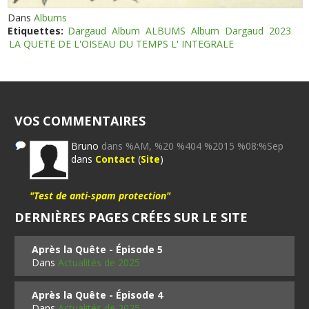
Dans
Albums
Etiquettes:
Dargaud
Album
ALBUMS
Album
Dargaud
2023
LA QUETE DE L'OISEAU DU TEMPS L' INTEGRALE
VOS COMMENTAIRES
Bruno
dans %AM, %20 %404 %2015 %08:%Sep
dans
Contact
(
Site
)
"Test de anti-spam protection"
DERNIÈRES PAGES CRÉES SUR LE SITE
Après la Quête - Épisode 5
Dans
Actualités de 2025
Après la Quête - Épisode 4
Dans
Actualités de 2025