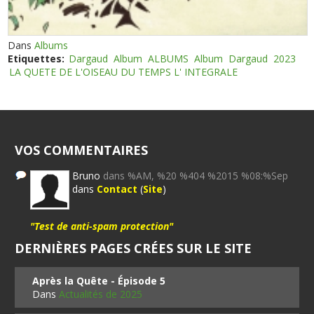
Dans
Albums
Etiquettes:
Dargaud
Album
ALBUMS
Album
Dargaud
2023
LA QUETE DE L'OISEAU DU TEMPS L' INTEGRALE
VOS COMMENTAIRES
Bruno
dans %AM, %20 %404 %2015 %08:%Sep
dans
Contact
(
Site
)
"Test de anti-spam protection"
DERNIÈRES PAGES CRÉES SUR LE SITE
Après la Quête - Épisode 5
Dans
Actualités de 2025