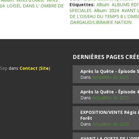
Etiquettes:
Album
ALBUMS EDI
24
LOISEL DANS L' OMBRE DE
SPECIALES
Album
2024
AVANT 
DE L'OISEAU DU TEMPS 8 L'OM
DARGAUD/LIBRAIRIE NATION
DERNIÈRES PAGES CRÉE
%Sep
dans
Contact
(
Site
)
Après la Quête - Épisode 
Dans
Actualités de 2025
Après la Quête - Épisode 
Dans
Actualités de 2025
EXPOSITION/VENTE Régis LO
Forêt
Dans
Actualités de 2025
AVANT LA QUETE DE L'OI