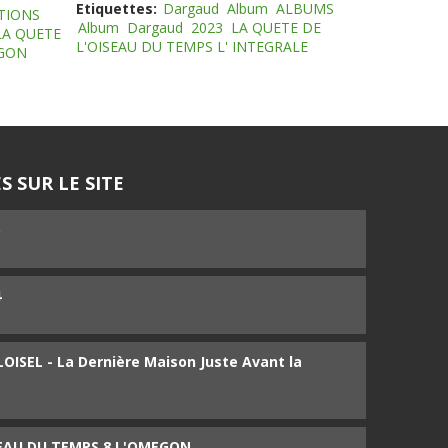
Etiquettes:
Dargaud
Album
ALBUMS
TIONS
Album
Dargaud
2023
LA QUETE DE
LA QUETE
L'OISEAU DU TEMPS L' INTEGRALE
EGON
S SUR LE SITE
5
4
ISEL - La Dernière Maison Juste Avant la
SEAU DU TEMPS 8 L'OMEGON