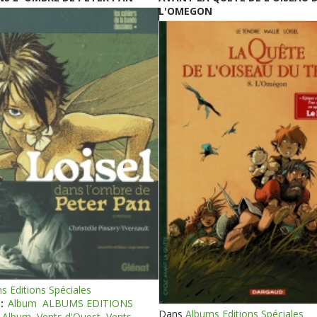
L'OMEGON
s Editions Spéciales
:
Album
ALBUMS EDITIONS
Dans
Albums Editions Spéciales
Album
Vents d'Ouest
Vents