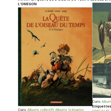
L'OMEGON
Dans
Album
Etiquettes
Dans
Albums collectifs Albums Scénarios
SPECIALES