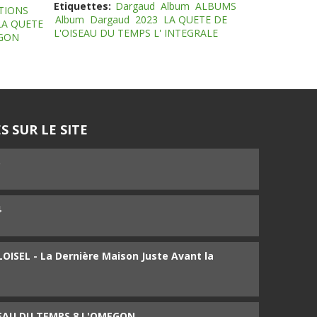
Etiquettes:
Dargaud
Album
ALBUMS
TIONS
Album
Dargaud
2023
LA QUETE DE
LA QUETE
L'OISEAU DU TEMPS L' INTEGRALE
EGON
S SUR LE SITE
5
4
ISEL - La Dernière Maison Juste Avant la
SEAU DU TEMPS 8 L'OMEGON