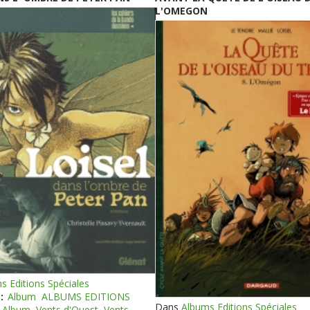
L'OMEGON
s Editions Spéciales
:
Album
ALBUMS EDITIONS
Dans
Albums Editions Spéciales
Album
Vents d'Ouest
Vents