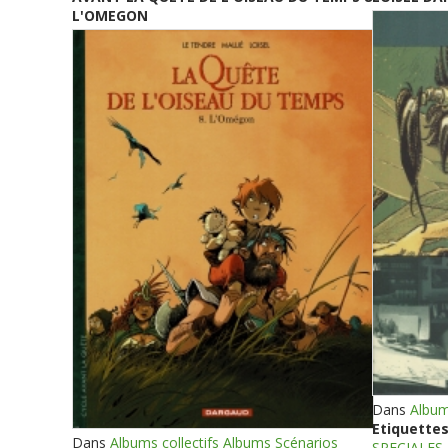
L'OMEGON
Dans
Album
Etiquettes
Dans
Albums collectifs Albums Scénarios
SPECIALES