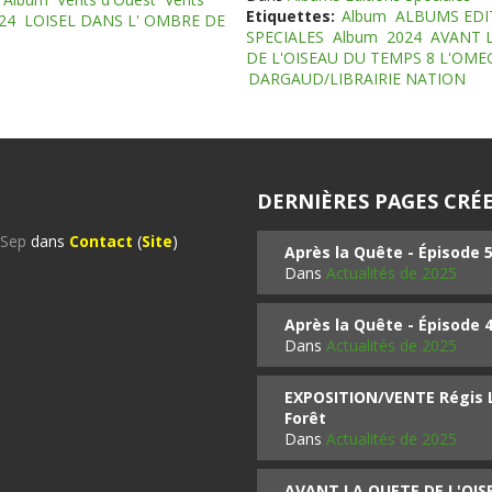
Etiquettes:
Album
ALBUMS EDI
24
LOISEL DANS L' OMBRE DE
SPECIALES
Album
2024
AVANT 
DE L'OISEAU DU TEMPS 8 L'OM
DARGAUD/LIBRAIRIE NATION
DERNIÈRES PAGES CRÉE
%Sep
dans
Contact
(
Site
)
Après la Quête - Épisode 
Dans
Actualités de 2025
Après la Quête - Épisode 
Dans
Actualités de 2025
EXPOSITION/VENTE Régis LO
Forêt
Dans
Actualités de 2025
AVANT LA QUETE DE L'OI