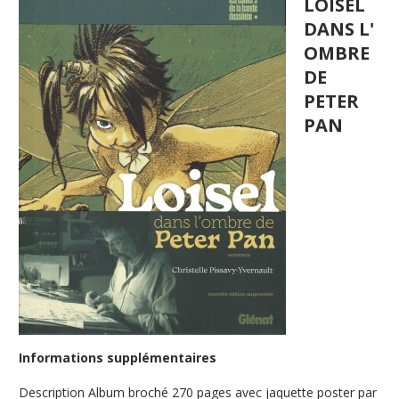
LOISEL
DANS L'
OMBRE
DE
PETER
PAN
Informations supplémentaires
Description
Album broché 270 pages avec jaquette poster par