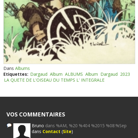
Dans
Albums
Etiquettes:
Dargaud
Album
ALBUMS
Album
Dargaud
2023
LA QUETE DE L'OISEAU DU TEMPS L' INTEGRALE
VOS COMMENTAIRES
Bruno
dans %AM, %20 %404 %2015 %08:%Sep
dans
Contact
(
Site
)