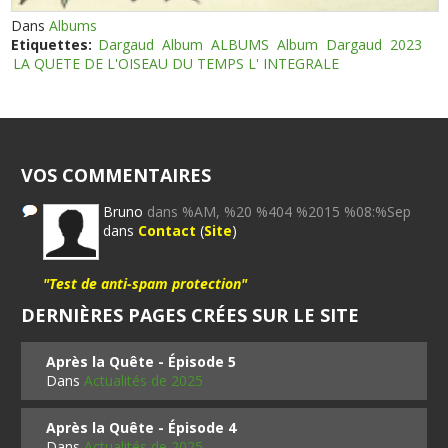
Dans
Albums
Etiquettes:
Dargaud
Album
ALBUMS
Album
Dargaud
2023
LA QUETE DE L'OISEAU DU TEMPS L' INTEGRALE
VOS COMMENTAIRES
Bruno
dans %AM, %20 %404 %2015 %08:%Sep
dans
Contact
(
Site
)
"Test de anti-spam protection"
DERNIÈRES PAGES CRÉES SUR LE SITE
Après la Quête - Épisode 5
Dans
Actualités de 2025
Après la Quête - Épisode 4
Dans
Actualités de 2025